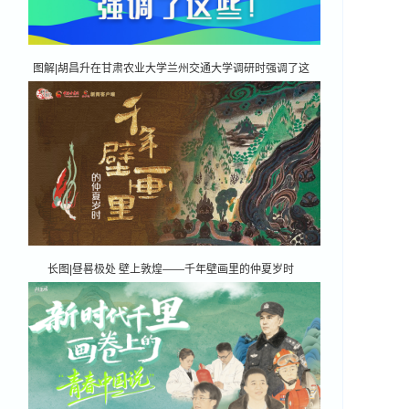
图解|胡昌升在甘肃农业大学兰州交通大学调研时强调了这
些！
长图|昼晷极处 壁上敦煌——千年壁画里的仲夏岁时