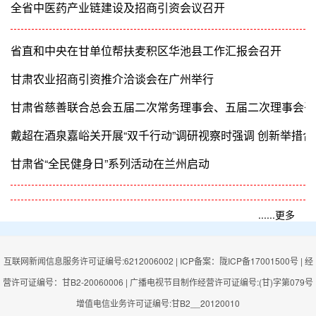
牢生态环境屏障 助推经济社会高质量发展
全省中医药产业链建设及招商引资会议召开
省直和中央在甘单位帮扶麦积区华池县工作汇报会召开
甘肃农业招商引资推介洽谈会在广州举行
甘肃省慈善联合总会五届二次常务理事会、五届二次理事会召
戴超在酒泉嘉峪关开展“双千行动”调研视察时强调 创新举措
甘肃省“全民健身日”系列活动在兰州启动
......更多
互联网新闻信息服务许可证编号:6212006002 | ICP备案：陇ICP备17001500号 | 经
营许可证编号：甘B2-20060006 | 广播电视节目制作经营许可证编号:(甘)字第079号
增值电信业务许可证编号:甘B2__20120010