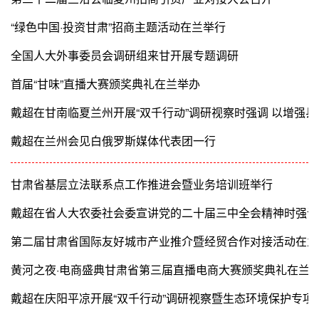
“绿色中国·投资甘肃”招商主题活动在兰举行
全国人大外事委员会调研组来甘开展专题调研
首届“甘味”直播大赛颁奖典礼在兰举办
戴超在甘南临夏兰州开展“双千行动”调研视察时强调 以增强
经济高质量发展
戴超在兰州会见白俄罗斯媒体代表团一行
甘肃省基层立法联系点工作推进会暨业务培训班举行
戴超在省人大农委社会委宣讲党的二十届三中全会精神时强调 
程人民民主甘肃人大实践
第二届甘肃省国际友好城市产业推介暨经贸合作对接活动在兰
黄河之夜·电商盛典甘肃省第三届直播电商大赛颁奖典礼在兰
戴超在庆阳平凉开展“双千行动”调研视察暨生态环境保护专项