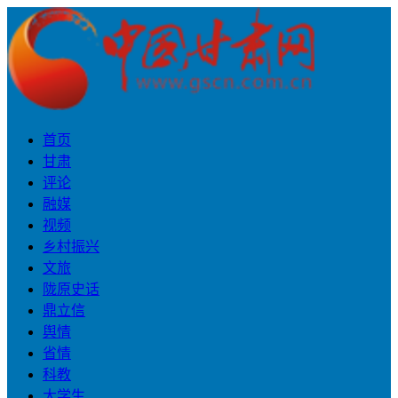
首页
甘肃
评论
融媒
视频
乡村振兴
文旅
陇原史话
鼎立信
舆情
省情
科教
大学生