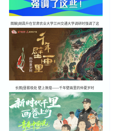
图解|胡昌升在甘肃农业大学兰州交通大学调研时强调了这
些！
长图|昼晷极处 壁上敦煌——千年壁画里的仲夏岁时