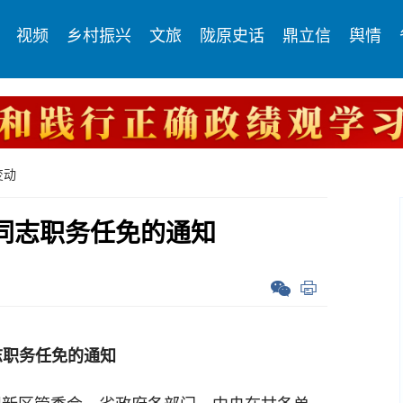
视频
乡村振兴
文旅
陇原史话
鼎立信
舆情
变动
同志职务任免的通知
志职务任免的通知